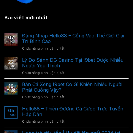
Bài viết mới nhất
Đăng Nhập Hello88 – Cổng Vào Thế Giới Giải
07
Trí Đỉnh Cao
Th5
ở
Chức năng bình luận bị tắt
Đăng
Nhập
Lý Do Sảnh DG Casino Tại I9bet Được Nhiều
22
Hello88
Người Yêu Thích
Th10
–
ở
Chức năng bình luận bị tắt
Cổng
Lý
Vào
Do
Bắn Cá Xèng I9bet Có Gì Khiến Nhiều Người
Thế
10
Sảnh
Giới
Phát Cuồng Vậy?
Th10
DG
Giải
ở
Chức năng bình luận bị tắt
Casino
Trí
Bắn
Tại
Đỉnh
Cá
Hello88 – Thiên Đường Cá Cược Trực Tuyến
I9bet
Cao
05
Xèng
Được
Hấp Dẫn
Th10
I9bet
Nhiều
ở
Chức năng bình luận bị tắt
Có
Người
Hello88
Gì
Yêu
–
Khiến