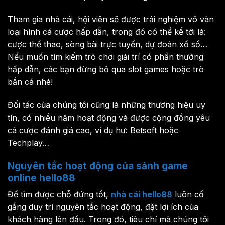
Tham gia nhà cái, hội viên sẽ được trải nghiệm vô vàn
loại hình cá cược hấp dẫn, trong đó có thể kể tới là:
cược thể thao, sòng bài trực tuyến, dự đoán xổ số…
Nếu muốn tìm kiếm trò chơi giải trí có phần thưởng
hấp dẫn, các bạn đừng bỏ qua slot games hoặc trò
bắn cá nhé!
Đối tác của chúng tôi cũng là những thương hiệu uy
tín, có nhiều năm hoạt động và được cộng đồng yêu
cá cược đánh giá cao, ví dụ hư: Betsoft hoặc
Techplay…
Nguyên tắc hoạt động của sảnh game
online hello88
Để tìm được chỗ đứng tốt,
nhà cái hello88
luôn cố
gắng duy trì nguyên tắc hoạt động, đặt lợi ích của
khách hàng lên đầu. Trong đó, tiêu chí mà chúng tôi