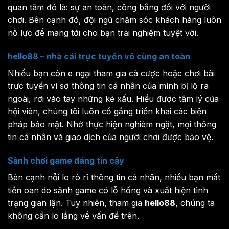
quan tâm đó là: sự an toàn, công bằng đối với người
chơi. Bên cạnh đó, đội ngũ chăm sóc khách hàng luôn
nỗ lực để mang tới cho bạn trải nghiệm tuyệt vời.
hello88 – nhà cái trực tuyến vô cùng an toàn
Nhiều bạn còn e ngại tham gia cá cược hoặc chơi bài
trực tuyến vì sợ thông tin cá nhân của mình bị lộ ra
ngoài, rơi vào tay những kẻ xấu. Hiểu được tâm lý của
hội viên, chúng tôi luôn cố gắng triển khai các biện
pháp bảo mật. Nhờ thực hiện nghiêm ngặt, mọi thông
tin cá nhân và giao dịch của người chơi được bảo vệ.
Sảnh chơi game đáng tin cậy
Bên cạnh nỗi lo rò rỉ thông tin cá nhân, nhiều bạn mất
tiền oan do sảnh game có lỗ hổng và xuất hiện tình
trạng gian lận. Tuy nhiên, tham gia
hello88
, chúng ta
không cần lo lắng về vấn đề trên.