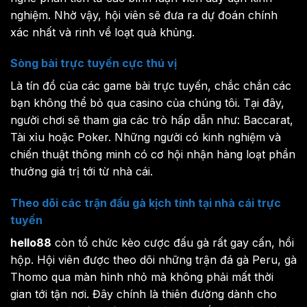
nghiệm. Nhờ vậy, hội viên sẽ đưa ra dự đoán chính
xác nhất và rinh về loạt quà khủng.
Sòng bài trực tuyến cực thú vị
Là tín đồ của các game bài trực tuyến, chắc chắn các
bạn không thể bỏ qua casino của chúng tôi. Tại đây,
người chơi sẽ tham gia các trò hấp dẫn như: Baccarat,
Tài xỉu hoặc Poker. Những người có kinh nghiệm và
chiến thuật thông minh có cơ hội nhận hàng loạt phần
thưởng giá trị tới từ nhà cái.
Theo dõi các trận đấu gà kịch tính tại nhà cái trực
tuyến
hello88
còn tổ chức kèo cược đấu gà rất gay cấn, hồi
hộp. Hội viên được theo dõi những trận đá gà Peru, gà
Thomo qua màn hình nhỏ mà không phải mất thời
gian tới tận nơi. Đây chính là thiên đường dành cho