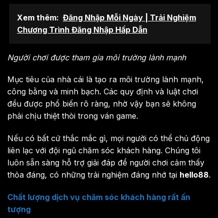
Xem thêm:
Đăng Nhập Mỗi Ngày | Trải Nghiệm
Chương Trình Đăng Nhập Hấp Dẫn
Người chơi được tham gia môi trường lành mạnh
Mục tiêu của nhà cái là tạo ra môi trường lành mạnh,
công bằng và minh bạch. Các quy định và luật chơi
đều được phổ biến rõ ràng, nhờ vậy bạn sẽ không
phải chịu thiệt thòi trong ván game.
Nếu có bất cứ thắc mắc gì, mọi người có thể chủ động
liên lạc với đội ngũ chăm sóc khách hàng. Chúng tôi
luôn sẵn sàng hỗ trợ giải đáp để người chơi cảm thấy
thỏa đáng, có những trải nghiệm đáng nhớ tại
hello88
.
Chất lượng dịch vụ chăm sóc khách hàng rất ấn
tượng