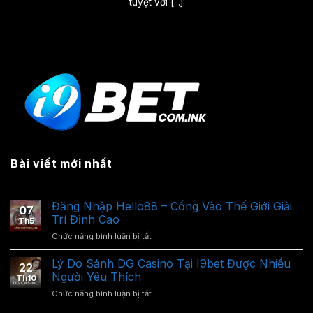
tuyệt vời [...]
Bài viết mới nhất
Đăng Nhập Hello88 – Cổng Vào Thế Giới Giải
07
Trí Đỉnh Cao
Th5
ở
Chức năng bình luận bị tắt
Đăng
Nhập
Lý Do Sảnh DG Casino Tại I9bet Được Nhiều
22
Hello88
Người Yêu Thích
Th10
–
ở
Chức năng bình luận bị tắt
Cổng
Lý
Vào