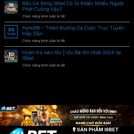
Do
Bắn Cá Xèng I9bet Có Gì Khiến Nhiều Người
Thế
10
Sảnh
Giới
Phát Cuồng Vậy?
Th10
DG
Giải
ở
Chức năng bình luận bị tắt
Casino
Trí
Bắn
Tại
Đỉnh
Cá
Hello88 – Thiên Đường Cá Cược Trực Tuyến
I9bet
Cao
05
Xèng
Được
Hấp Dẫn
Th10
I9bet
Nhiều
ở
Chức năng bình luận bị tắt
Có
Người
Hello88
Gì
Yêu
–
Hoàn trả siêu tốc | Ưu đãi lớn nhất 2024 tại
Khiến
Thích
10
Thiên
Nhiều
I9bet
Th9
Đường
Người
ở
Chức năng bình luận bị tắt
Cá
Phát
Hoàn
Cược
Cuồng
trả
Trực
Vậy?
siêu
Tuyến
tốc
Hấp
|
Dẫn
Ưu
đãi
lớn
nhất
2024
tại
I9bet
SẢN PHẨM I9BET