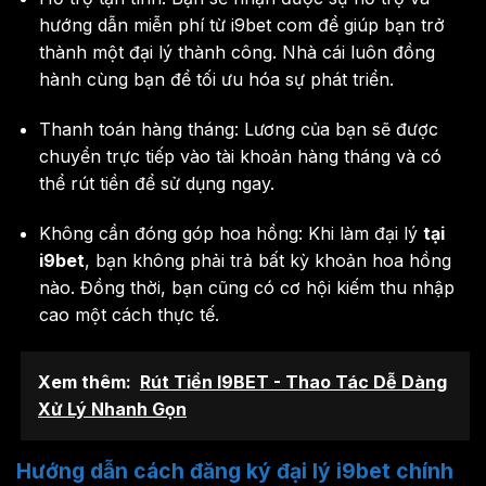
hướng dẫn miễn phí từ i9bet com để giúp bạn trở
thành một đại lý thành công. Nhà cái luôn đồng
hành cùng bạn để tối ưu hóa sự phát triển.
Thanh toán hàng tháng: Lương của bạn sẽ được
chuyển trực tiếp vào tài khoản hàng tháng và có
thể rút tiền để sử dụng ngay.
Không cần đóng góp hoa hồng: Khi làm đại lý
tại
i9bet
, bạn không phải trả bất kỳ khoản hoa hồng
nào. Đồng thời, bạn cũng có cơ hội kiếm thu nhập
cao một cách thực tế.
Xem thêm:
Rút Tiền I9BET - Thao Tác Dễ Dàng
Xử Lý Nhanh Gọn
Hướng dẫn cách đăng ký đại lý i9bet chính