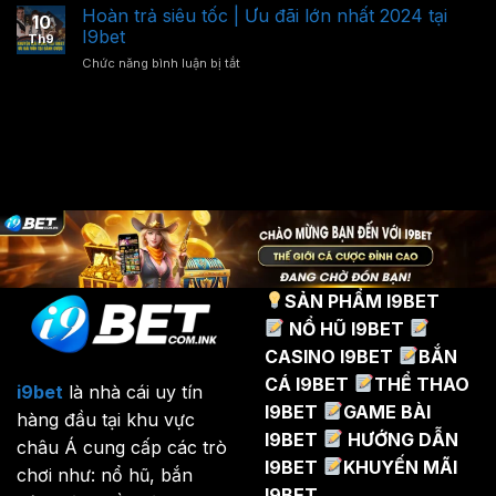
–
Hoàn trả siêu tốc | Ưu đãi lớn nhất 2024 tại
Khiến
Thích
10
Thiên
Nhiều
I9bet
Th9
Đường
Người
ở
Chức năng bình luận bị tắt
Cá
Phát
Hoàn
Cược
Cuồng
trả
Trực
Vậy?
siêu
Tuyến
tốc
Hấp
|
Dẫn
Ưu
đãi
lớn
nhất
2024
tại
I9bet
SẢN PHẨM I9BET
NỔ HŨ I9BET
CASINO I9BET
BẮN
CÁ I9BET
THỂ THAO
i9bet
là nhà cái uy tín
I9BET
GAME BÀI
hàng đầu tại khu vực
I9BET
HƯỚNG DẪN
châu Á cung cấp các trò
I9BET
KHUYẾN MÃI
chơi như: nổ hũ, bắn
I9BET