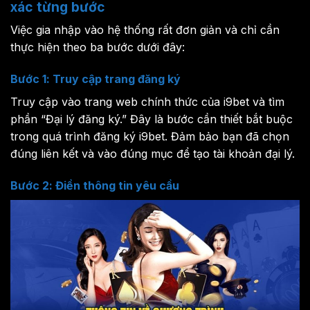
xác từng bước
Việc gia nhập vào hệ thống rất đơn giản và chỉ cần
thực hiện theo ba bước dưới đây:
Bước 1: Truy cập trang đăng ký
Truy cập vào trang web chính thức của i9bet và tìm
phần “Đại lý đăng ký.” Đây là bước cần thiết bắt buộc
trong quá trình
đăng ký i9bet
. Đảm bảo bạn đã chọn
đúng liên kết và vào đúng mục để tạo tài khoản đại lý.
Bước 2: Điền thông tin yêu cầu