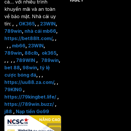
cá… với nhiều trình
khuyến mãi và an toàn
về bảo mật. Nhà cái uy
tín:
,
,
OK365
, ,
23WIN
,
789win
,
nhà cái mb66
,
https://bet88lt.com/
, ,
, ,
mb66
,
23WIN
,
789win
,
88clb
,
ok365
,
, , , ,
789WIN
,
789win
,
bet 88
,
98win
,
tỷ lệ
cược bóng đá
, , ,
https://uu88.za.com/
, ,
79KING
,
https://79kingbet.life/
,
https://789win.buzz/
,
j88
,
Nạp tiền Go99