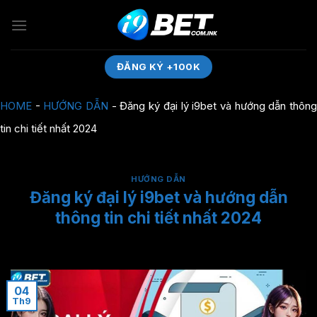
Skip
to
content
ĐĂNG KÝ +100K
HOME
-
HƯỚNG DẪN
-
Đăng ký đại lý i9bet và hướng dẫn thôn
tin chi tiết nhất 2024
HƯỚNG DẪN
Đăng ký đại lý i9bet và hướng dẫn
thông tin chi tiết nhất 2024
04
Th9